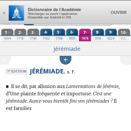
Aller au contenu
Dictionnaire de l’Académie
OUVRIR
×
Télécharger ou ouvrir l’application
Disponible sur Android et iOS
1
2
3
4
5
6
7
8
9
10
e
e
e
e
e
re
e
e
e
e
1694
1718
1740
1762
1798
1835
1878
1935
2024
E.C.
jérémiade
JÉRÉMIADE.
e
s. f.
7
ÉDITION
■
Il se dit, par allusion aux
Lamentations de Jérémie,
d’Une plainte fréquente et importune.
C’est une
jérémiade. Aurez-vous bientôt fini vos jérémiades ?
Il
est familier.