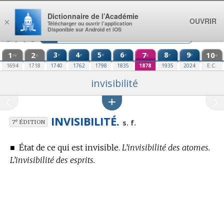
Aller au contenu
Dictionnaire de l’Académie
OUVRIR
×
Télécharger ou ouvrir l’application
Disponible sur Android et iOS
1
2
3
4
5
6
7
8
9
10
e
e
e
e
e
e
re
e
e
e
1694
1718
1740
1762
1798
1835
1878
1935
2024
E.C.
invisibilité
INVISIBILITÉ.
e
s. f.
7
ÉDITION
■
État de ce qui est invisible.
L’invisibilité des atomes.
L’invisibilité des esprits.