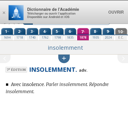
Aller au contenu
Dictionnaire de l’Académie
OUVRIR
×
Télécharger ou ouvrir l’application
Disponible sur Android et iOS
1
2
3
4
5
6
7
8
9
10
re
e
e
e
e
e
e
e
e
e
1694
1718
1740
1762
1798
1835
1878
1935
2024
E.C.
insolemment
INSOLEMMENT.
e
adv.
7
ÉDITION
■
Avec insolence.
Parler insolemment. Répondre
insolemment.