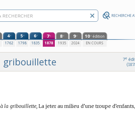
RECHERCHE 
4
5
6
7
8
9
10
e
e
e
édition
e
e
e
e
0
1762
1798
1835
1878
1935
2024
EN COURS
gribouillette
e
7
édi
(187
à la gribouillette,
La jeter au milieu d’une troupe d’enfants,