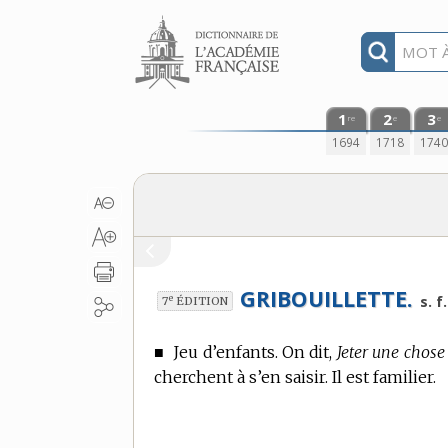
Aller au contenu
1
2
3
re
e
e
1694
1718
174
GRIBOUILLETTE.
e
s. f.
7
ÉDITION
■
Jeu d’enfants. On dit,
Jeter une chose 
cherchent à s’en saisir. Il est familier.