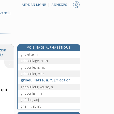
AIDE EN LIGNE
ANNEXES
AVANCÉE
e
grève [III], n. f.
[2
édition]
grevé, -ée, adj.
grever, v. tr.
gréviste, n.
grianneau, n. m.
VOISINAGE ALPHABÉTIQUE
gribiche, adj.
tion
griblette, n. f.
8)
gribouillage, n. m.
gribouille, n. m.
gribouiller, v. tr.
e
gribouillette, n. f.
[7
édition]
gribouilleur, -euse, n.
 qui
gribouillis, n. m.
grièche, adj.
grief [I], n. m.
e
grief, iève [II], adj.
[8
édition]