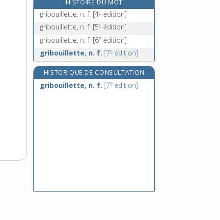
HISTOIRE DU MOT
grièvement, adv.
e
gribouillette, n. f.
[4
édition]
grièveté, n. f.
e
gribouillette, n. f.
[5
édition]
griffade, n. f.
e
gribouillette, n. f.
[6
édition]
griffe, n. f.
e
gribouillette, n. f.
[7
édition]
HISTORIQUE DE CONSULTATION
e
gribouillette, n. f.
[7
édition]