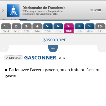
Aller au contenu
Dictionnaire de l’Académie
OUVRIR
×
Télécharger ou ouvrir l’application
Disponible sur Android et iOS
1
2
3
4
5
6
7
8
9
10
e
e
e
e
re
e
e
e
e
e
1694
1718
1740
1762
1798
1835
1878
1935
2024
E.C.
gasconner
GASCONNER.
e
v. n.
7
ÉDITION
■
Parler avec l’accent gascon, ou en imitant l’accent
gascon.