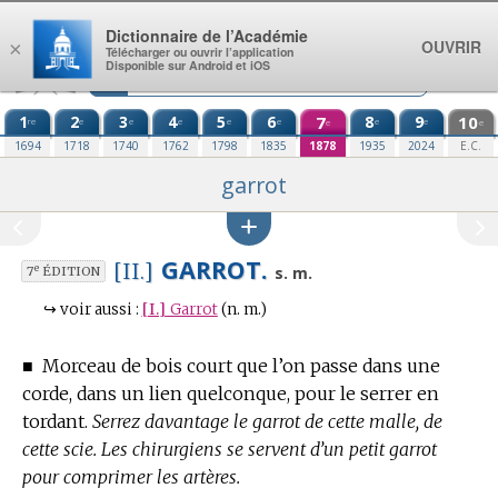
Aller au contenu
Dictionnaire de l’Académie
OUVRIR
×
Télécharger ou ouvrir l’application
Disponible sur Android et iOS
1
2
3
4
5
6
7
8
9
10
re
e
e
e
e
e
e
e
e
e
1694
1718
1740
1762
1798
1835
1878
1935
2024
E.C.
garrot
GARROT.
[II.]
e
s. m.
7
ÉDITION
↪
voir aussi :
[I.]
Garrot
(n. m.)
■
Morceau de bois court que l’on passe dans une
corde, dans un lien quelconque, pour le serrer en
tordant.
Serrez davantage le garrot de cette malle, de
cette scie. Les chirurgiens se servent d’un petit garrot
pour comprimer les artères.