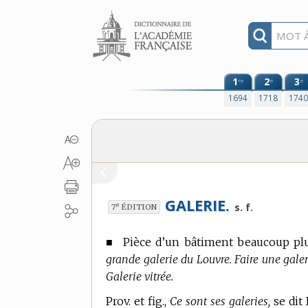
Aller au contenu
1
2
3
re
e
e
1694
1718
174
GALERIE.
e
s. f.
7
ÉDITION
■
Pièce d’un bâtiment beaucoup plu
grande galerie du Louvre. Faire une gale
Galerie vitrée.
Prov. et fig.,
Ce sont ses galeries,
se dit