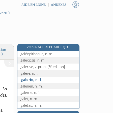
AIDE EN LIGNE
ANNEXES
AVANCÉE
galéjer, v. intr.
galène, n. f.
galénique, adj.
galénisme, n. m.
e
galéniste, n. m.
[7
édition]
VOISINAGE ALPHABÉTIQUE
galéode, n. f.
tion
galéopithèque, n. m.
8)
galéopsis, n. m.
e
galer se, v. pron.
[6
édition]
galère, n. f.
galerie, n. f.
galérien, n. m.
.
La
galerne, n. f.
des.
galet, n. m.
galetas, n. m.
t.
galeter, v. tr.