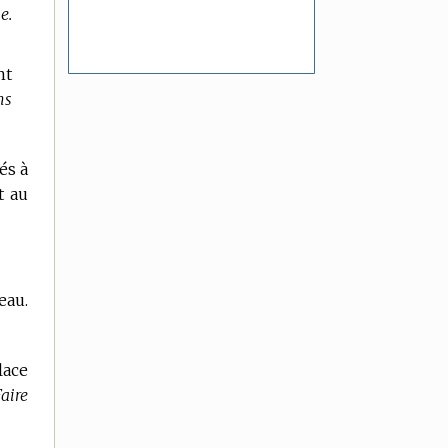
e.
nt
ns
és à
t au
eau.
lace
Faire