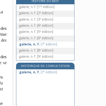
HISTOIRE DU MOT
galette, n. f.
re
galerie, n. f.
[1
édition]
galeux, -euse, adj.
La
e
galerie, n. f.
[2
édition]
galhauban, n. m.
e
galerie, n. f.
[3
édition]
galibot, n. m.
e
galerie, n. f.
[4
édition]
 des
e
galerie, n. f.
[5
édition]
même
e
galerie, n. f.
[6
édition]
 des
e
galerie, n. f.
[7
édition]
e
galerie, n. f.
[8
édition]
e
galerie, n. f.
[9
édition]
 des
e se
HISTORIQUE DE CONSULTATION
e
galerie, n. f.
[7
édition]
es
la
st
ue