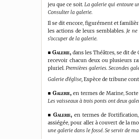
jeu que ce soit.
La galerie qui entoure u
Consulter la galerie.
Il se dit encore, figurément et fam
les actions de leurs semblables.
Je ne
s’occuper de la galerie.
Galerie,
■
dans les Théâtres, se dit d
recevoir chacun deux ou plusieurs ra
pluriel.
Premières galeries. Secondes gale
Galerie d’église,
Espèce de tribune contin
Galerie,
■
en
termes de Marine,
Sorte 
Les vaisseaux à trois ponts ont deux galer
Galerie,
■
en
termes de Fortification,
assiégée, pour aller à couvert de la mo
une galerie dans le fossé. Se servir de ma