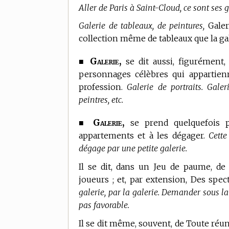
Aller de Paris à Saint-Cloud, ce sont ses g
Galerie de tableaux, de peintures,
Galeri
collection même de tableaux que la ga
Galerie,
■
se dit aussi, figurément, 
personnages célèbres qui apparti
profession.
Galerie de portraits. Gale
peintres, etc.
Galerie,
■
se prend quelquefois p
appartements et à les dégager.
Cette
dégage par une petite galerie.
Il se dit,
dans un Jeu de paume,
de L
joueurs ; et, par extension, Des spe
galerie, par la galerie. Demander sous la 
pas favorable.
Il se dit même, souvent, de Toute réu