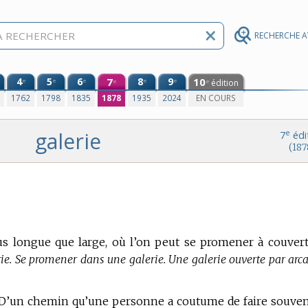
RECHERCHE 
4
5
6
7
8
9
10
e
e
e
e
e
édition
e
e
0
1762
1798
1835
1878
1935
2024
EN COURS
galerie
e
7
édi
(187
s longue que large, où l’on peut se promener à couvert
rie. Se promener dans une galerie. Une galerie ouverte par arca
 D’un chemin qu’une personne a coutume de faire souven