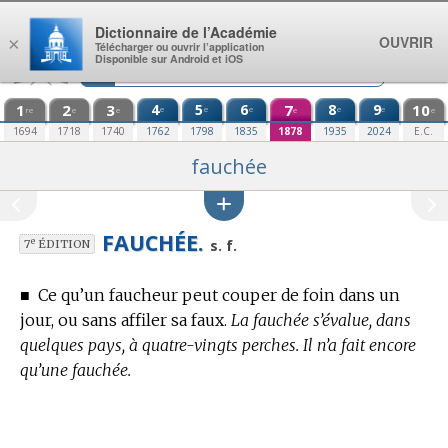
Aller au contenu
Dictionnaire de l’Académie
OUVRIR
×
Télécharger ou ouvrir l’application
Disponible sur Android et iOS
1
2
3
4
5
6
7
8
9
10
e
e
e
e
e
re
e
e
e
e
1694
1718
1740
1762
1798
1835
1878
1935
2024
E.C.
fauchée
FAUCHÉE.
e
s. f.
7
ÉDITION
■
Ce qu’un faucheur peut couper de foin dans un
jour, ou sans affiler sa faux.
La fauchée s’évalue, dans
quelques pays, à quatre-vingts perches. Il n’a fait encore
qu’une fauchée.