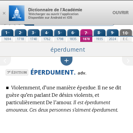
Aller au contenu
Dictionnaire de l’Académie
OUVRIR
×
Télécharger ou ouvrir l’application
Disponible sur Android et iOS
1
2
3
4
5
6
7
8
9
10
re
e
e
e
e
e
e
e
e
e
1694
1718
1740
1762
1798
1835
1878
1935
2024
E.C.
éperdument
ÉPERDUMENT.
e
adv.
7
ÉDITION
■
Violemment, d’une manière éperdue. Il ne se dit
guère qu’en parlant De désirs violents, et
particulièrement De l’amour.
Il est éperdument
amoureux. Ces deux personnes s’aiment éperdument.