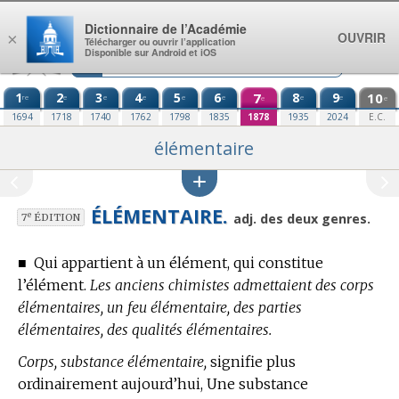
Aller au contenu
Dictionnaire de l’Académie
OUVRIR
×
Télécharger ou ouvrir l’application
Disponible sur Android et iOS
1
2
3
4
5
6
7
8
9
10
re
e
e
e
e
e
e
e
e
e
1694
1718
1740
1762
1798
1835
1878
1935
2024
E.C.
élémentaire
ÉLÉMENTAIRE.
e
adj. des deux genres.
7
ÉDITION
■
Qui appartient à un élément, qui constitue
l’élément.
Les anciens chimistes admettaient des corps
élémentaires, un feu élémentaire, des parties
élémentaires, des qualités élémentaires.
Corps, substance élémentaire,
signifie plus
ordinairement aujourd’hui, Une substance