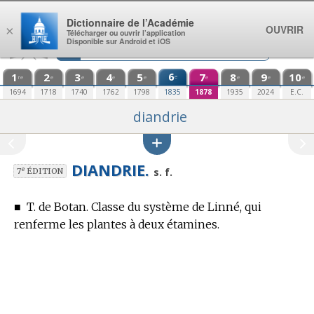
Aller au contenu
Dictionnaire de l’Académie
OUVRIR
×
Télécharger ou ouvrir l’application
Disponible sur Android et iOS
1
2
3
4
5
6
7
8
9
10
e
re
e
e
e
e
e
e
e
e
1694
1718
1740
1762
1798
1835
1878
1935
2024
E.C.
diandrie
DIANDRIE.
e
s. f.
7
ÉDITION
■
T. de Botan.
Classe du système de Linné, qui
renferme les plantes à deux étamines.