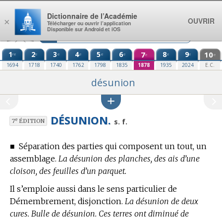
Aller au contenu
Dictionnaire de l’Académie
OUVRIR
×
Télécharger ou ouvrir l’application
Disponible sur Android et iOS
1
2
3
4
5
6
7
8
9
10
re
e
e
e
e
e
e
e
e
e
1694
1718
1740
1762
1798
1835
1878
1935
2024
E.C.
désunion
DÉSUNION.
e
s. f.
7
ÉDITION
■
Séparation des parties qui composent un tout, un
assemblage.
La désunion des planches, des ais d’une
cloison, des feuilles d’un parquet.
Il s’emploie aussi dans le sens particulier de
Démembrement, disjonction.
La désunion de deux
cures. Bulle de désunion. Ces terres ont diminué de