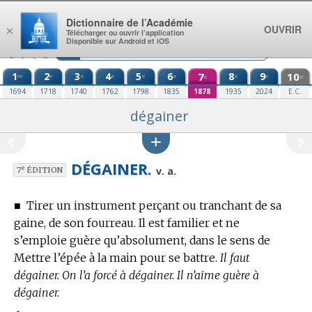
Aller au contenu
Dictionnaire de l’Académie
OUVRIR
×
Télécharger ou ouvrir l’application
Disponible sur Android et iOS
1
2
3
4
5
6
7
8
9
10
re
e
e
e
e
e
e
e
e
e
1694
1718
1740
1762
1798
1835
1878
1935
2024
E.C.
dégainer
DÉGAINER.
e
v. a.
7
ÉDITION
■
Tirer un instrument perçant ou tranchant de sa
gaine, de son fourreau. Il est familier et ne
s’emploie guère qu’absolument, dans le sens de
Mettre l’épée à la main pour se battre.
Il faut
dégainer. On l’a forcé à dégainer. Il n’aime guère à
dégainer.