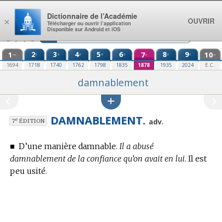
Aller au contenu
Dictionnaire de l’Académie
OUVRIR
×
Télécharger ou ouvrir l’application
Disponible sur Android et iOS
1
2
3
4
5
6
7
8
9
10
e
e
e
e
e
e
e
re
e
e
1694
1718
1740
1762
1798
1835
1878
1935
2024
E.C.
damnablement
DAMNABLEMENT.
e
adv.
7
ÉDITION
■
D’une manière damnable.
Il a abusé
damnablement de la confiance qu’on avait en lui.
Il est
peu usité.