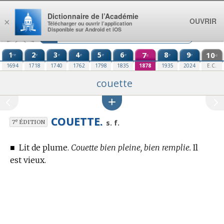
Aller au contenu
Dictionnaire de l’Académie
OUVRIR
×
Télécharger ou ouvrir l’application
Disponible sur Android et iOS
1
2
3
4
5
6
7
8
9
10
re
e
e
e
e
e
e
e
e
e
1694
1718
1740
1762
1798
1835
1878
1935
2024
E.C.
couette
COUETTE.
e
s. f.
7
ÉDITION
■
Lit de plume.
Couette bien pleine, bien remplie.
Il
est vieux.