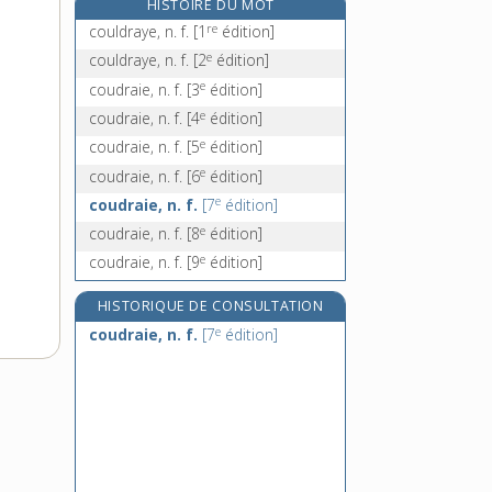
HISTOIRE DU MOT
couenneux, -euse, adj.
re
couldraye, n. f.
[1
édition]
couette [I], n. f.
e
couldraye, n. f.
[2
édition]
couette [II], n. f.
e
coudraie, n. f.
[3
édition]
couffin, n. m.
e
coudraie, n. f.
[4
édition]
e
coudraie, n. f.
[5
édition]
e
coudraie, n. f.
[6
édition]
e
coudraie, n. f.
[7
édition]
e
coudraie, n. f.
[8
édition]
e
coudraie, n. f.
[9
édition]
HISTORIQUE DE CONSULTATION
e
coudraie, n. f.
[7
édition]