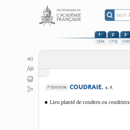
Aller au contenu
1
2
3
re
e
e
1694
1718
174
COUDRAIE.
e
s. f.
7
ÉDITION
■
Lieu planté de coudres ou coudriers