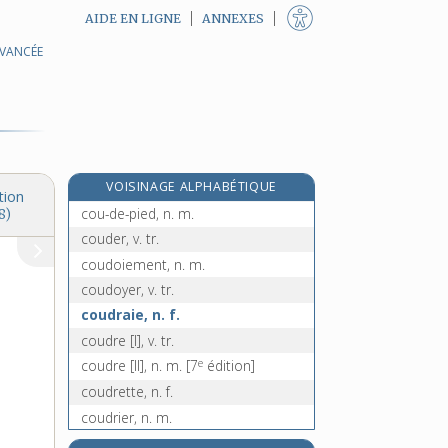
AIDE EN LIGNE
ANNEXES
AVANCÉE
coucou, n. m.
coucoumelle, n. f.
coude, n. m.
coudé, -ée [I], adj.
coudé [II], n. m.
VOISINAGE ALPHABÉTIQUE
coudée, n. f.
tion
cou-de-pied, n. m.
8)
couder, v. tr.
coudoiement, n. m.
coudoyer, v. tr.
coudraie, n. f.
coudre [I], v. tr.
e
coudre [II], n. m.
[7
édition]
coudrette, n. f.
coudrier, n. m.
couenne, n. f.