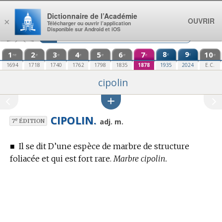
Aller au contenu
Dictionnaire de l’Académie
OUVRIR
×
Télécharger ou ouvrir l’application
Disponible sur Android et iOS
1
2
3
4
5
6
7
8
9
10
e
e
re
e
e
e
e
e
e
e
1694
1718
1740
1762
1798
1835
1878
1935
2024
E.C.
cipolin
CIPOLIN.
e
adj. m.
7
ÉDITION
■
Il se dit D’une espèce de marbre de structure
foliacée et qui est fort rare.
Marbre cipolin.