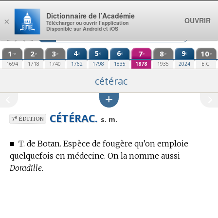
Aller au contenu
Dictionnaire de l’Académie
OUVRIR
×
Télécharger ou ouvrir l’application
Disponible sur Android et iOS
1
2
3
4
5
6
7
8
9
10
e
e
e
e
re
e
e
e
e
e
1694
1718
1740
1762
1798
1835
1878
1935
2024
E.C.
cétérac
CÉTÉRAC.
e
s. m.
7
ÉDITION
■
T. de Botan.
Espèce de fougère qu’on emploie
quelquefois en médecine.
On la nomme aussi
Doradille.