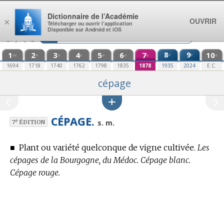
Aller au contenu
Dictionnaire de l’Académie
OUVRIR
×
Télécharger ou ouvrir l’application
Disponible sur Android et iOS
1
2
3
4
5
6
7
8
9
10
e
e
re
e
e
e
e
e
e
e
1694
1718
1740
1762
1798
1835
1878
1935
2024
E.C.
cépage
CÉPAGE.
e
s. m.
7
ÉDITION
■
Plant ou variété quelconque de vigne cultivée.
Les
cépages de la Bourgogne, du Médoc. Cépage blanc.
Cépage rouge.