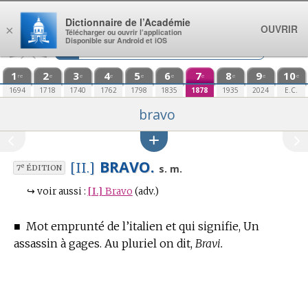
Aller au contenu
Dictionnaire de l’Académie
OUVRIR
×
Télécharger ou ouvrir l’application
Disponible sur Android et iOS
1
2
3
4
5
6
7
8
9
10
re
e
e
e
e
e
e
e
e
e
1694
1718
1740
1762
1798
1835
1878
1935
2024
E.C.
bravo
BRAVO.
[II.]
e
s. m.
7
ÉDITION
↪
voir aussi :
[I.]
Bravo
(adv.)
■
Mot emprunté de l’italien et qui signifie, Un
assassin à gages.
Au pluriel on dit,
Bravi.