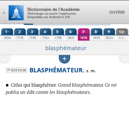
Aller au contenu
Dictionnaire de l’Académie
OUVRIR
×
Télécharger ou ouvrir l’application
Disponible sur Android et iOS
1
2
3
4
5
6
7
8
9
10
re
e
e
e
e
e
e
e
e
e
1694
1718
1740
1762
1798
1835
1878
1935
2024
E.C.
blasphémateur
BLASPHÉMATEUR.
e
s. m.
7
ÉDITION
■
Celui qui blasphème.
Grand blasphémateur. Ce roi
publia un édit contre les blasphémateurs.