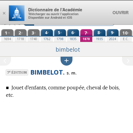
Aller au contenu
Dictionnaire de l’Académie
OUVRIR
×
Télécharger ou ouvrir l’application
Disponible sur Android et iOS
1
2
3
4
5
6
7
8
9
10
e
e
e
e
e
re
e
e
e
e
1694
1718
1740
1762
1798
1835
1878
1935
2024
E.C.
bimbelot
BIMBELOT.
e
s. m.
7
ÉDITION
■
Jouet d’enfants, comme poupée, cheval de bois,
etc.