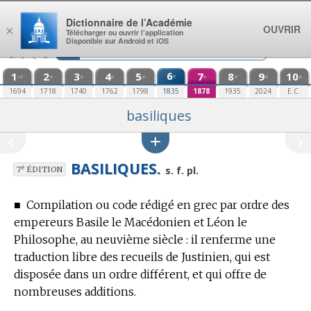
Aller au contenu
Dictionnaire de l’Académie
OUVRIR
×
Télécharger ou ouvrir l’application
Disponible sur Android et iOS
1
2
3
4
5
6
7
8
9
10
e
re
e
e
e
e
e
e
e
e
1694
1718
1740
1762
1798
1835
1878
1935
2024
E.C.
basiliques
BASILIQUES.
e
s. f. pl.
7
ÉDITION
■
Compilation ou code rédigé en grec par ordre des
empereurs Basile le Macédonien et Léon le
Philosophe, au neuvième siècle : il renferme une
traduction libre des recueils de Justinien, qui est
disposée dans un ordre différent, et qui offre de
nombreuses additions.