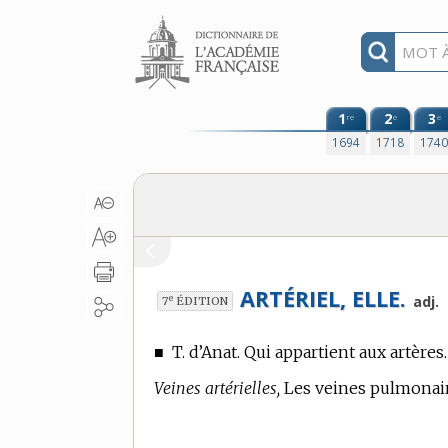
Aller au contenu
1
2
3
re
e
e
1694
1718
174
ARTÉRIEL, ELLE.
e
adj.
7
ÉDITION
■
T. d’Anat.
Qui appartient aux artères.
Veines artérielles,
Les veines pulmonair