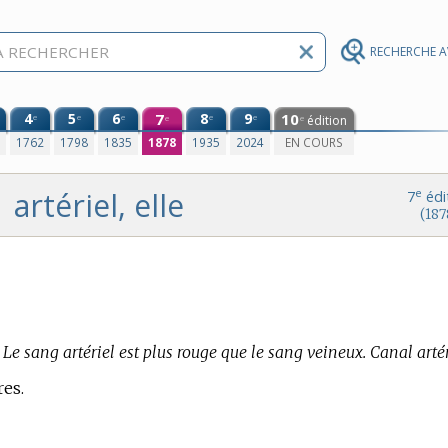
RECHERCHE 
4
5
6
7
8
9
10
e
e
e
e
e
édition
e
e
0
1762
1798
1835
1878
1935
2024
EN COURS
artériel, elle
e
7
édi
(187
Le sang artériel est plus rouge que le sang veineux. Canal artér
es.