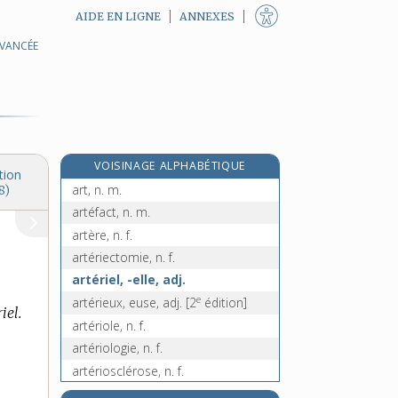
AIDE EN LIGNE
ANNEXES
AVANCÉE
arsenic, n. m.
arsenical, -ale, adj.
arsénieux, adj. m.
arsénique, adj.
arsénite, n. m.
VOISINAGE ALPHABÉTIQUE
arsouille, n. m. et f.
tion
art, n. m.
8)
artéfact, n. m.
artère, n. f.
artériectomie, n. f.
artériel, -elle, adj.
e
artérieux, euse, adj.
[2
édition]
iel.
artériole, n. f.
artériologie, n. f.
artériosclérose, n. f.
artériotomie, n. f.