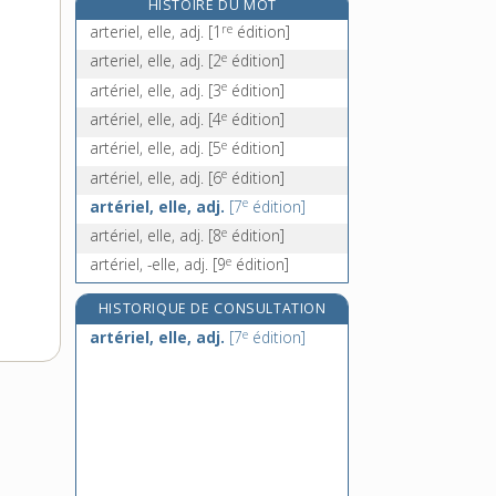
HISTOIRE DU MOT
artérite, n. f.
re
arteriel, elle, adj.
[1
édition]
artésien, -ienne, adj.
e
arteriel, elle, adj.
[2
édition]
arthralgie, n. f.
e
artériel, elle, adj.
[3
édition]
arthrite, n. f.
e
artériel, elle, adj.
[4
édition]
e
artériel, elle, adj.
[5
édition]
e
artériel, elle, adj.
[6
édition]
e
artériel, elle, adj.
[7
édition]
e
artériel, elle, adj.
[8
édition]
e
artériel, -elle, adj.
[9
édition]
HISTORIQUE DE CONSULTATION
e
artériel, elle, adj.
[7
édition]