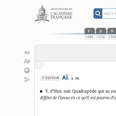
Aller au contenu
1
2
3
re
e
e
1694
1718
174
AÏ.
e
s. m.
7
ÉDITION
■
T. d’Hist. nat.
Quadrupède qui se meu
diffère de l’unau en ce qu’il est pourvu d’