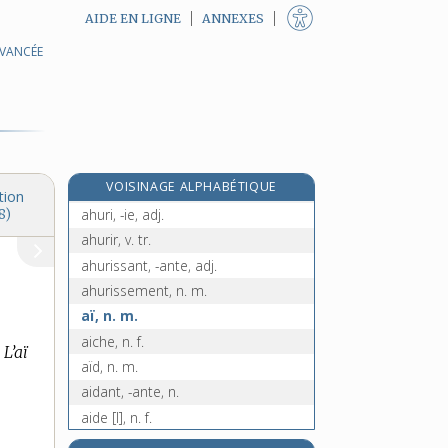
AIDE EN LIGNE
ANNEXES
AVANCÉE
Ah, symb.
ahan, n. m.
ahaner, v. intr.
e
aheurtement, n. m.
[8
édition]
e
aheurter s', v. pron.
[8
édition]
e
VOISINAGE ALPHABÉTIQUE
ahi !, interj.
[8
édition]
tion
ahuri, -ie, adj.
8)
ahurir, v. tr.
ahurissant, -ante, adj.
ahurissement, n. m.
aï, n. m.
aiche, n. f.
L’aï
aïd, n. m.
aidant, -ante, n.
aide [I], n. f.
aide [II], n.