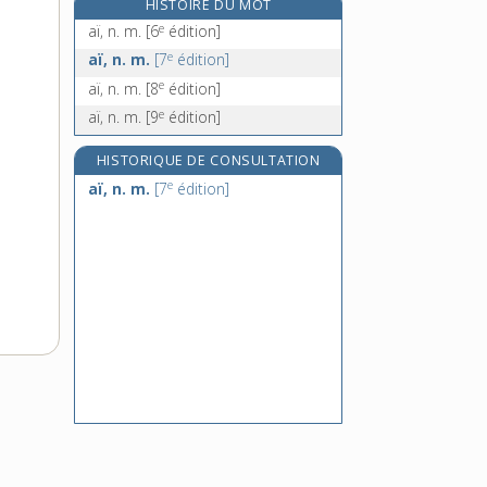
HISTOIRE DU MOT
aide-maçon, n. m.
e
aï, n. m.
[6
édition]
aide-mémoire, n. m. inv.
e
aï, n. m.
[7
édition]
aider, v. tr., intr. et pron.
e
aï, n. m.
[8
édition]
aide-soignant, -ante, n.
e
aï, n. m.
[9
édition]
HISTORIQUE DE CONSULTATION
e
aï, n. m.
[7
édition]