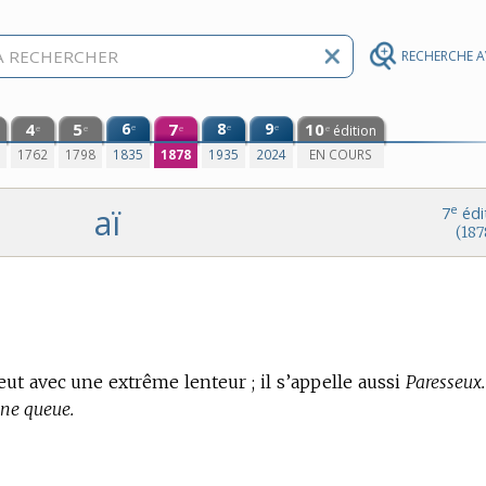
RECHERCHE 
4
5
6
7
8
9
10
e
e
e
édition
e
e
e
e
0
1762
1798
1835
1878
1935
2024
EN COURS
aï
e
7
édi
(187
t avec une extrême lenteur ; il s’appelle aussi
Paresseux.
une queue.