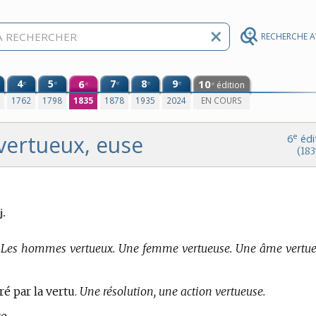
RECHERCHE 
4
5
6
7
8
9
10
e
e
e
e
e
édition
e
e
0
1762
1798
1835
1878
1935
2024
EN COURS
vertueux, euse
e
6
édi
(183
j.
ux. Les hommes vertueux. Une femme vertueuse. Une âme vertue
ré par la vertu.
Une résolution, une action vertueuse.