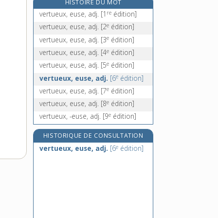
HISTOIRE DU MOT
vervet, n. m.
re
vertueux, euse, adj.
[1
édition]
verveux [I], n. m.
e
vertueux, euse, adj.
[2
édition]
verveux, -euse [II], adj.
e
vertueux, euse, adj.
[3
édition]
vésanie, n. f.
e
vertueux, euse, adj.
[4
édition]
e
vertueux, euse, adj.
[5
édition]
e
vertueux, euse, adj.
[6
édition]
e
vertueux, euse, adj.
[7
édition]
e
vertueux, euse, adj.
[8
édition]
e
vertueux, -euse, adj.
[9
édition]
HISTORIQUE DE CONSULTATION
e
vertueux, euse, adj.
[6
édition]