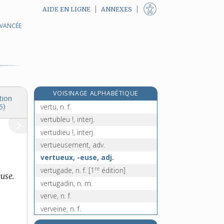
AIDE EN LIGNE
ANNEXES
AVANCÉE
vertige, n. m.
vertigineusement, adv.
vertigineux, -euse, adj.
vertigo, n. m.
re
vertir, v.
[1
édition]
VOISINAGE ALPHABÉTIQUE
vertisol, n. m.
tion
vertu, n. f.
5)
vertubleu !, interj.
vertudieu !, interj.
vertueusement, adv.
vertueux, -euse, adj.
re
vertugade, n. f.
[1
édition]
use.
vertugadin, n. m.
verve, n. f.
verveine, n. f.
vervelle, n. f.