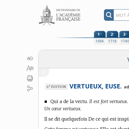
Aller au contenu
1
2
3
re
e
e
1694
1718
174
VERTUEUX, EUSE.
e
ad
6
ÉDITION
■
Qui a de la vertu.
Il est fort vertue
Un cœur vertueux.
Il se dit quelquefois De ce qui est inspi