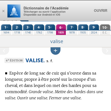
Aller au contenu
Dictionnaire de l’Académie
OUVRIR
×
Télécharger ou ouvrir l’application
Disponible sur Android et iOS
1
2
3
4
5
6
7
8
9
10
re
e
e
e
e
e
e
e
e
e
1694
1718
1740
1762
1798
1835
1878
1935
2024
E.C.
valise
VALISE.
e
s. f.
6
ÉDITION
■
Espèce de long sac de cuir qui s’ouvre dans sa
longueur, propre à être porté sur la croupe d’un
cheval, et dans lequel on met des hardes pour sa
commodité.
Grande valise. Mettre des hardes dans une
valise. Ouvrir une valise. Fermer une valise.