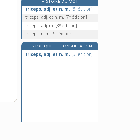
HISTOIRE DU MOT
trichiasis, n. m.
e
triceps, adj. et n. m.
[6
édition]
trichine, n. f.
e
triceps, adj. et n. m.
[7
édition]
trichinose, n. f.
e
triceps, adj. m.
[8
édition]
trichloréthylène, n. m.
e
triceps, n. m.
[9
édition]
HISTORIQUE DE CONSULTATION
e
triceps, adj. et n. m.
[6
édition]