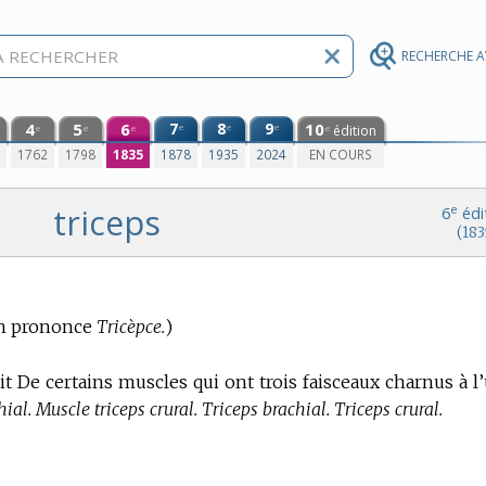
RECHERCHE 
4
5
6
7
8
9
10
e
e
e
édition
e
e
e
e
0
1762
1798
1835
1878
1935
2024
EN COURS
triceps
e
6
édi
(183
n prononce
Tricèpce.
)
it De certains muscles qui ont trois faisceaux charnus à l
ial. Muscle triceps crural. Triceps brachial. Triceps crural.