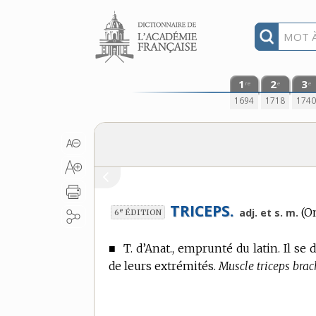
Aller au contenu
1
2
3
re
e
e
1694
1718
174
TRICEPS.
(O
e
adj. et s. m.
6
ÉDITION
■
T. d’Anat.,
emprunté du latin. Il se d
de leurs extrémités.
Muscle triceps brach