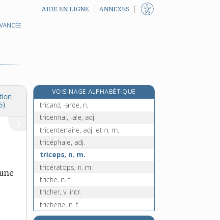
AIDE EN LIGNE
ANNEXES
AVANCÉE
tribunat, n. m.
tribune, n. f.
tribunitien, -enne, adj.
tribut, n. m.
tributaire, adj.
VOISINAGE ALPHABÉTIQUE
tricalcique, adj.
tion
tricard, -arde, n.
5)
tricennal, -ale, adj.
tricentenaire, adj. et n. m.
tricéphale, adj.
triceps, n. m.
tricératops, n. m.
’une
triche, n. f.
tricher, v. intr.
tricherie, n. f.
tricheur, -euse, n.