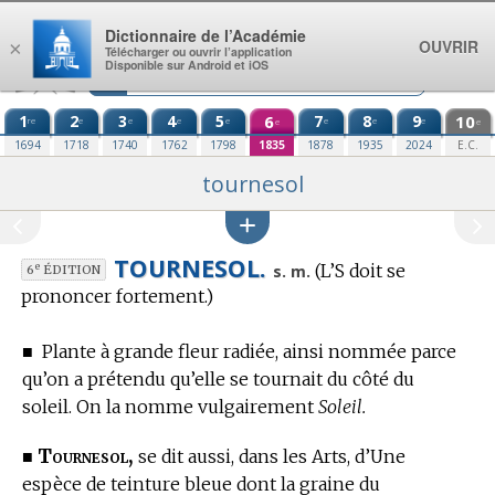
Aller au contenu
Dictionnaire de l’Académie
OUVRIR
×
Télécharger ou ouvrir l’application
Disponible sur Android et iOS
1
2
3
4
5
6
7
8
9
10
re
e
e
e
e
e
e
e
e
e
1694
1718
1740
1762
1798
1835
1878
1935
2024
E.C.
tournesol
TOURNESOL.
(L’S doit se
e
s. m.
6
ÉDITION
prononcer fortement.)
■
Plante à grande fleur radiée, ainsi nommée parce
qu’on a prétendu qu’elle se tournait du côté du
soleil.
On la nomme vulgairement
Soleil.
Tournesol,
■
se dit aussi, dans les Arts, d’Une
espèce de teinture bleue dont la graine du