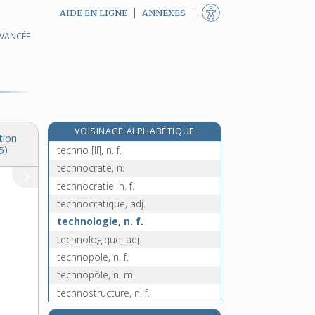
AIDE EN LIGNE
ANNEXES
AVANCÉE
technicocommercial, -ale, adj.
technico-commercial, -ale, adj.
technicolor, n. m.
technique, adj. et n. f.
techniquement, adv.
VOISINAGE ALPHABÉTIQUE
techno- [I], préf.
tion
techno [II], n. f.
5)
technocrate, n.
technocratie, n. f.
technocratique, adj.
technologie, n. f.
technologique, adj.
technopole, n. f.
technopôle, n. m.
technostructure, n. f.
teck, n. m.