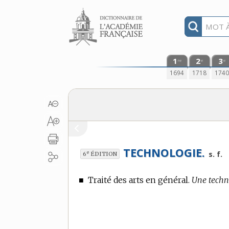
Aller au contenu
1
2
3
re
e
e
1694
1718
174
TECHNOLOGIE.
e
s. f.
6
ÉDITION
■
Traité des arts en général.
Une techn