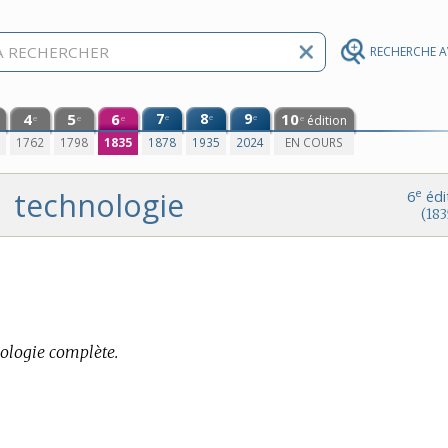
RECHERCHE 
4
5
6
7
8
9
10
e
e
e
édition
e
e
e
e
0
1762
1798
1835
1878
1935
2024
EN COURS
technologie
e
6
édi
(183
ologie complète.