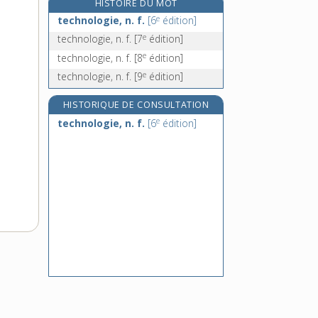
HISTOIRE DU MOT
teckel, n. m.
e
technologie, n. f.
[6
édition]
tectonique, n. f. et adj.
e
technologie, n. f.
[7
édition]
tectrice, n. f.
e
technologie, n. f.
[8
édition]
teddy, n. m.
e
technologie, n. f.
[9
édition]
HISTORIQUE DE CONSULTATION
e
technologie, n. f.
[6
édition]