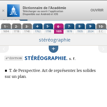
Aller au contenu
Dictionnaire de l’Académie
OUVRIR
×
Télécharger ou ouvrir l’application
Disponible sur Android et iOS
1
2
3
4
5
6
7
8
9
10
e
e
e
e
e
re
e
e
e
e
1694
1718
1740
1762
1798
1835
1878
1935
2024
E.C.
stéréographie
STÉRÉOGRAPHIE.
e
s. f.
6
ÉDITION
■
T. de Perspective.
Art de représenter les solides
sur un plan.