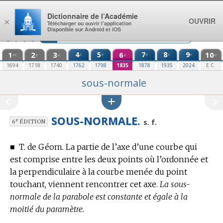
Aller au contenu
Dictionnaire de l’Académie
OUVRIR
×
Télécharger ou ouvrir l’application
Disponible sur Android et iOS
1
2
3
4
5
6
7
8
9
10
e
e
e
e
e
re
e
e
e
e
1694
1718
1740
1762
1798
1835
1878
1935
2024
E.C.
sous-normale
SOUS-NORMALE.
e
s. f.
6
ÉDITION
■
T. de Géom.
La partie de l’axe d’une courbe qui
est comprise entre les deux points où l’ordonnée et
la perpendiculaire à la courbe menée du point
touchant, viennent rencontrer cet axe.
La sous-
normale de la parabole est constante et égale à la
moitié du paramètre.