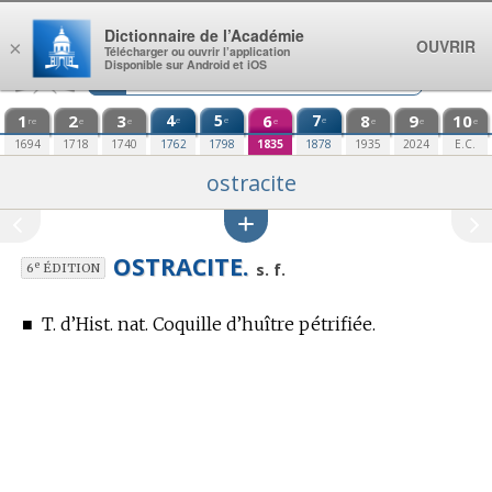
Aller au contenu
Dictionnaire de l’Académie
OUVRIR
×
Télécharger ou ouvrir l’application
Disponible sur Android et iOS
1
2
3
4
5
6
7
8
9
10
e
e
e
re
e
e
e
e
e
e
1694
1718
1740
1762
1798
1835
1878
1935
2024
E.C.
ostracite
OSTRACITE.
e
s. f.
6
ÉDITION
■
T. d’Hist. nat.
Coquille d’huître pétrifiée.