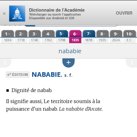
Aller au contenu
Dictionnaire de l’Académie
OUVRIR
×
Télécharger ou ouvrir l’application
Disponible sur Android et iOS
1
2
3
4
5
6
7
8
9
10
e
e
re
e
e
e
e
e
e
e
1694
1718
1740
1762
1798
1835
1878
1935
2024
E.C.
nababie
NABABIE.
e
s. f.
6
ÉDITION
■
Dignité de nabab.
Il signifie aussi, Le territoire soumis à la
puissance d’un nabab.
La nababie d’Arcate.