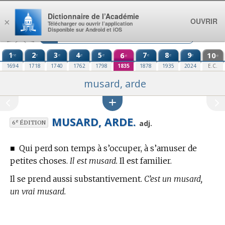
Aller au contenu
Dictionnaire de l’Académie
OUVRIR
×
Télécharger ou ouvrir l’application
Disponible sur Android et iOS
1
2
3
4
5
6
7
8
9
10
re
e
e
e
e
e
e
e
e
e
1694
1718
1740
1762
1798
1835
1878
1935
2024
E.C.
musard, arde
MUSARD, ARDE.
e
adj.
6
ÉDITION
■
Qui perd son temps à s’occuper, à s’amuser de
petites choses.
Il est musard.
Il est familier.
Il se prend aussi substantivement.
C’est un musard,
un vrai musard.