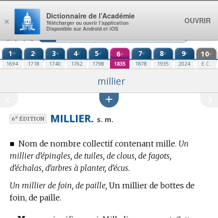
Aller au contenu
Dictionnaire de l’Académie
OUVRIR
×
Télécharger ou ouvrir l’application
Disponible sur Android et iOS
1
2
3
4
5
6
7
8
9
10
re
e
e
e
e
e
e
e
e
e
1694
1718
1740
1762
1798
1835
1878
1935
2024
E.C.
millier
MILLIER.
e
s. m.
6
ÉDITION
■
Nom de nombre collectif contenant mille.
Un
millier d’épingles, de tuiles, de clous, de fagots,
d’échalas, d’arbres à planter, d’écus.
Un millier de foin, de paille,
Un millier de bottes de
foin, de paille.