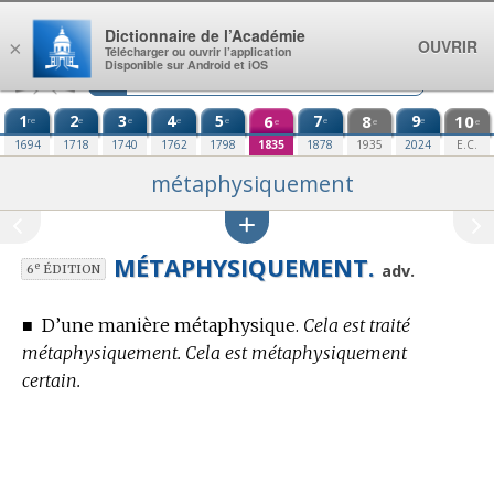
Aller au contenu
Dictionnaire de l’Académie
OUVRIR
×
Télécharger ou ouvrir l’application
Disponible sur Android et iOS
1
2
3
4
5
6
7
8
9
10
re
e
e
e
e
e
e
e
e
e
1694
1718
1740
1762
1798
1835
1878
1935
2024
E.C.
métaphysiquement
MÉTAPHYSIQUEMENT.
e
adv.
6
ÉDITION
■
D’une manière métaphysique.
Cela est traité
métaphysiquement. Cela est métaphysiquement
certain.