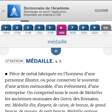
Aller au contenu
Dictionnaire de l’Académie
OUVRIR
×
Télécharger ou ouvrir l’application
Disponible sur Android et iOS
1
2
3
4
5
6
7
8
9
10
re
e
e
e
e
e
e
e
e
e
1694
1718
1740
1762
1798
1835
1878
1935
2024
E.C.
médaille
MÉDAILLE.
e
s. f.
6
ÉDITION
■
Pièce de métal fabriquée en l’honneur d’une
personne illustre, ou pour conserver le souvenir
d’une action mémorable, d’un événement, d’une
entreprise.
On comprend sous le nom de
Médailles
les anciennes monnaies des Grecs, des Romains,
etc.
Médaille d’or, d’argent, de cuivre, de bronze, de grand
bronze, de moyen, de petit bronze. Médaille antique.