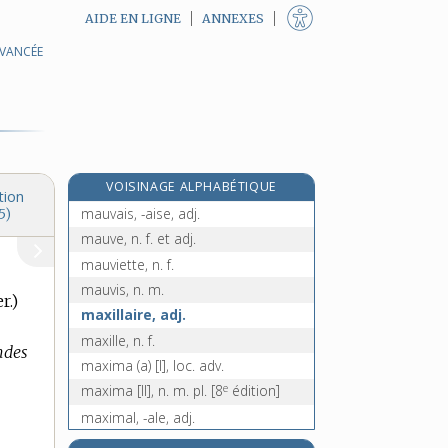
AIDE EN LIGNE
ANNEXES
AVANCÉE
mauritanien, -enne, adj.
mauser, n. m.
mausolée, n. m.
maussade, adj.
e
maussadement, adv.
[7
édition]
VOISINAGE ALPHABÉTIQUE
maussaderie, n. f.
tion
mauvais, -aise, adj.
5)
mauve, n. f. et adj.
mauviette, n. f.
mauvis, n. m.
r.)
maxillaire, adj.
maxille, n. f.
andes
maxima (a) [I], loc. adv.
e
maxima [II], n. m. pl.
[8
édition]
maximal, -ale, adj.
maximaliste, adj.