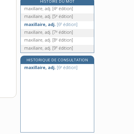
HISTOIRE DU MOT
maxime, n. f.
e
maxillaire, adj.
[4
édition]
e
maximer, v. tr.
[5
édition]
e
maxillaire, adj.
[5
édition]
maximiser, v. tr.
e
maxillaire, adj.
[6
édition]
maximum, n. m.
e
maxillaire, adj.
[7
édition]
e
maxillaire, adj.
[8
édition]
e
maxillaire, adj.
[9
édition]
HISTORIQUE DE CONSULTATION
e
maxillaire, adj.
[6
édition]