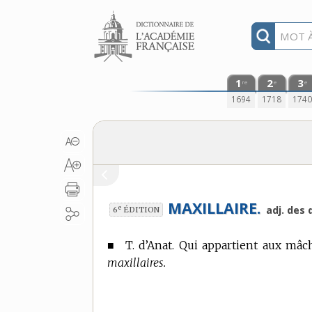
Aller au contenu
1
2
3
re
e
e
1694
1718
174
MAXILLAIRE.
e
adj. des 
6
ÉDITION
■
T. d’Anat.
Qui appartient aux mâch
maxillaires.