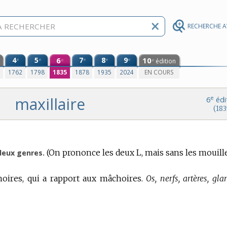
RECHERCHE 
4
5
6
7
8
9
10
e
e
e
e
e
édition
e
e
0
1762
1798
1835
1878
1935
2024
EN COURS
maxillaire
e
6
édi
(183
(On prononce les deux L, mais sans les mouille
deux genres.
oires, qui a rapport aux mâchoires.
Os, nerfs, artères, gl