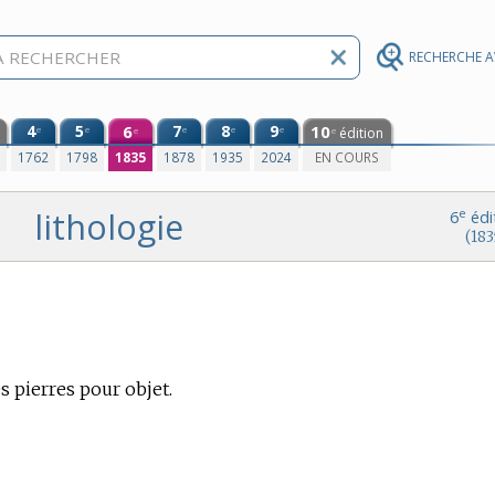
RECHERCHE 
4
5
6
7
8
9
10
e
e
e
e
e
édition
e
e
0
1762
1798
1835
1878
1935
2024
EN COURS
lithologie
e
6
édi
(183
les pierres pour objet.