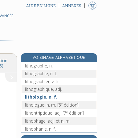
AIDE EN LIGNE
ANNEXES
AVANCÉE
lithium, n. m.
litho-, préf.
litho, n. f.
lithobie, n. m.
e
lithocolle, n. f.
[7
édition]
VOISINAGE ALPHABÉTIQUE
lithodome, n. m.
tion
lithographe, n.
5)
lithographie, n. f.
lithographier, v. tr.
lithographique, adj.
lithologie, n. f.
e
lithologue, n. m.
[8
édition]
e
lithontriptique, adj.
[7
édition]
lithophage, adj. et n. m.
lithophanie, n. f.
e
lithophyte, n. m.
[8
édition]