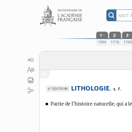
Aller au contenu
1
2
3
re
e
e
1694
1718
174
LITHOLOGIE.
e
s. f.
6
ÉDITION
■
Partie de l’histoire naturelle, qui a 