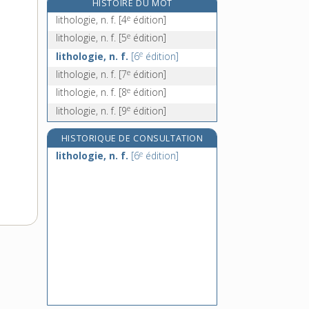
HISTOIRE DU MOT
lithosphère, n. f.
e
lithologie, n. f.
[4
édition]
lithotome, n. m.
e
lithologie, n. f.
[5
édition]
lithotomie, n. f.
e
lithologie, n. f.
[6
édition]
e
lithotomiste, n. m.
[7
édition]
e
lithologie, n. f.
[7
édition]
e
lithologie, n. f.
[8
édition]
e
lithologie, n. f.
[9
édition]
HISTORIQUE DE CONSULTATION
e
lithologie, n. f.
[6
édition]