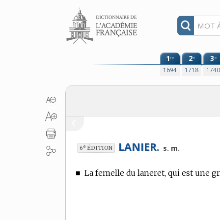
Aller au contenu
1
2
3
re
e
e
1694
1718
174
LANIER.
e
s. m.
6
ÉDITION
■
La femelle du laneret, qui est une 