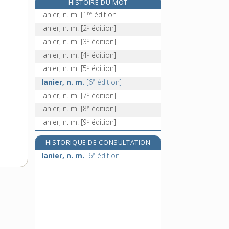
HISTOIRE DU MOT
lanoline, n. f.
re
lanier, n. m.
[1
édition]
lansquenet, n. m.
e
lanier, n. m.
[2
édition]
lantane, n. m.
e
lanier, n. m.
[3
édition]
lantanide, n. m.
e
lanier, n. m.
[4
édition]
e
lanier, n. m.
[5
édition]
e
lanier, n. m.
[6
édition]
e
lanier, n. m.
[7
édition]
e
lanier, n. m.
[8
édition]
e
lanier, n. m.
[9
édition]
HISTORIQUE DE CONSULTATION
e
lanier, n. m.
[6
édition]