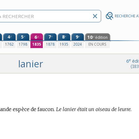
RECHERCHE 
4
5
6
7
8
9
10
e
e
e
e
e
édition
e
e
0
1762
1798
1835
1878
1935
2024
EN COURS
lanier
e
6
édi
(183
grande espèce de faucon.
Le lanier était un oiseau de leurre.