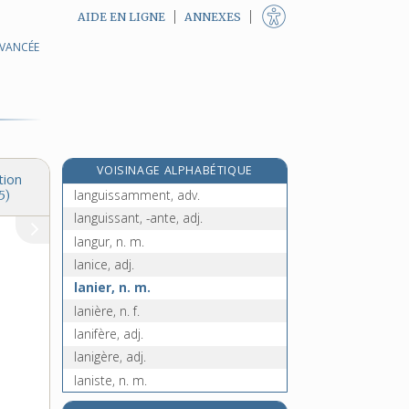
AIDE EN LIGNE
ANNEXES
AVANCÉE
langueur, n. f.
langueyer, v. tr.
e
langueyeur, n. m.
[8
édition]
languide, adj.
languier, n. m.
VOISINAGE ALPHABÉTIQUE
languir, v. intr. et pron.
tion
languissamment, adv.
5)
languissant, -ante, adj.
langur, n. m.
lanice, adj.
lanier, n. m.
lanière, n. f.
lanifère, adj.
lanigère, adj.
laniste, n. m.
lanlaire, interj.