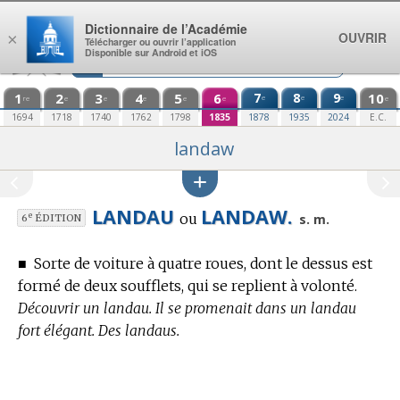
Aller au contenu
Dictionnaire de l’Académie
OUVRIR
×
Télécharger ou ouvrir l’application
Disponible sur Android et iOS
1
2
3
4
5
6
7
8
9
10
e
e
e
re
e
e
e
e
e
e
1694
1718
1740
1762
1798
1835
1878
1935
2024
E.C.
landaw
LANDAU
LANDAW.
ou
e
s. m.
6
ÉDITION
■
Sorte de voiture à quatre roues, dont le dessus est
formé de deux soufflets, qui se replient à volonté.
Découvrir un landau. Il se promenait dans un landau
fort élégant. Des landaus.