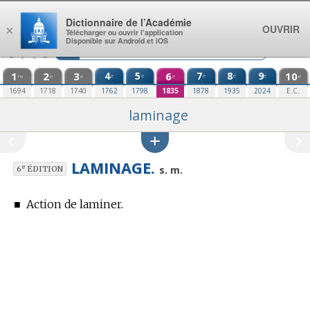
Aller au contenu
Dictionnaire de l’Académie
OUVRIR
×
Télécharger ou ouvrir l’application
Disponible sur Android et iOS
1
2
3
4
5
6
7
8
9
10
e
e
e
e
e
re
e
e
e
e
1694
1718
1740
1762
1798
1835
1878
1935
2024
E.C.
laminage
LAMINAGE.
e
s. m.
6
ÉDITION
■
Action de laminer.