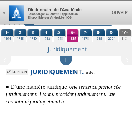
Aller au contenu
Dictionnaire de l’Académie
OUVRIR
×
Télécharger ou ouvrir l’application
Disponible sur Android et iOS
1
2
3
4
5
6
7
8
9
10
re
e
e
e
e
e
e
e
e
e
1694
1718
1740
1762
1798
1835
1878
1935
2024
E.C.
juridiquement
JURIDIQUEMENT.
e
adv.
6
ÉDITION
■
D’une manière juridique.
Une sentence prononcée
juridiquement. Il faut y procéder juridiquement. Être
condamné juridiquement à…