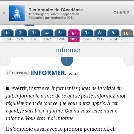
Aller au contenu
Dictionnaire de l’Académie
OUVRIR
×
Télécharger ou ouvrir l’application
Disponible sur Android et iOS
1
2
3
4
5
6
7
8
9
10
re
e
e
e
e
e
e
e
e
e
1694
1718
1740
1762
1798
1835
1878
1935
2024
E.C.
informer
INFORMER.
e
v. a.
6
ÉDITION
■
Avertir, instruire.
Informer les juges de la vérité du
fait. Informer le prince de ce qui se passe. Informez-moi
régulièrement de tout ce que vous aurez appris. À cet
égard, je suis bien informé. Quand vous serez mieux
informé. Vous êtes mal informé.
Il s’emploie aussi avec le pronom personnel, et