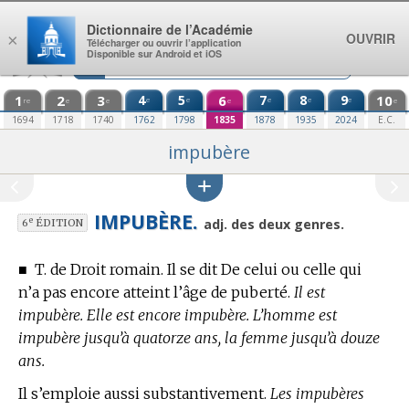
Aller au contenu
Dictionnaire de l’Académie
OUVRIR
×
Télécharger ou ouvrir l’application
Disponible sur Android et iOS
1
2
3
4
5
6
7
8
9
10
e
e
e
e
e
re
e
e
e
e
1694
1718
1740
1762
1798
1835
1878
1935
2024
E.C.
impubère
IMPUBÈRE.
e
adj. des deux genres.
6
ÉDITION
■
T. de Droit romain.
Il se dit De celui ou celle qui
n’a pas encore atteint l’âge de puberté.
Il est
impubère. Elle est encore impubère. L’homme est
impubère jusqu’à quatorze ans, la femme jusqu’à douze
ans.
Il s’emploie aussi substantivement.
Les impubères