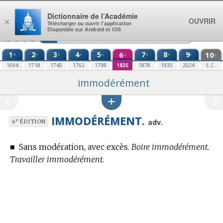
Aller au contenu
Dictionnaire de l’Académie
OUVRIR
×
Télécharger ou ouvrir l’application
Disponible sur Android et iOS
1
2
3
4
5
6
7
8
9
10
re
e
e
e
e
e
e
e
e
e
1694
1718
1740
1762
1798
1835
1878
1935
2024
E.C.
immodérément
IMMODÉRÉMENT.
e
adv.
6
ÉDITION
■
Sans modération, avec excès.
Boire immodérément.
Travailler immodérément.