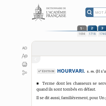
Aller au contenu
1
2
3
e
e
re
1694
1718
174
HOURVARI.
(H s’a
e
s. m.
6
ÉDITION
■
Terme dont les chasseurs se ser
quand ils sont tombés en défaut.
Il se dit aussi, familièrement, pour U