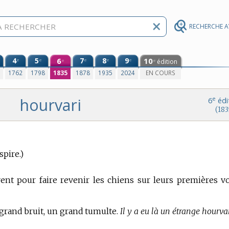
RECHERCHE 
4
5
6
7
8
9
10
e
e
e
e
e
édition
e
e
0
1762
1798
1835
1878
1935
2024
EN COURS
hourvari
e
6
édi
(183
spire.)
vent
pour faire revenir les chiens sur leurs premières vo
n grand bruit, un grand tumulte.
Il y a eu là un étrange hourvar