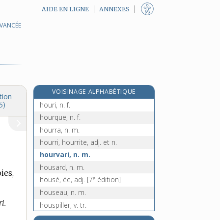
AIDE EN LIGNE
ANNEXES
AVANCÉE
hourdage, n. m.
hourder, v. tr.
e
hourdi, n. f.
[4
édition]
hourdir, v. tr.
hourdis, n. m.
VOISINAGE ALPHABÉTIQUE
houret, n. m.
tion
houri, n. f.
5)
hourque, n. f.
hourra, n. m.
hourri, hourrite, adj. et n.
hourvari, n. m.
housard, n. m.
ies,
e
housé, ée, adj.
[7
édition]
houseau, n. m.
i.
houspiller, v. tr.
e
houspillon, n. m.
[3
édition]