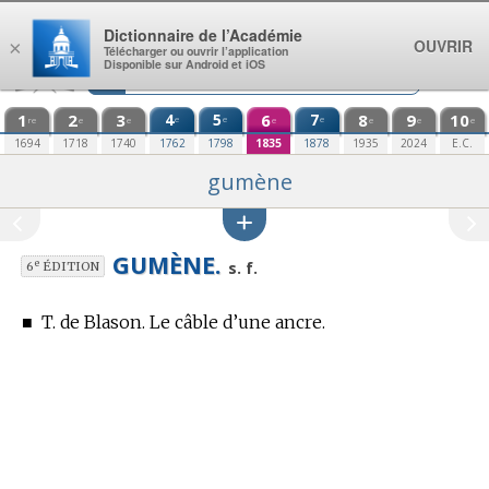
Aller au contenu
Dictionnaire de l’Académie
OUVRIR
×
Télécharger ou ouvrir l’application
Disponible sur Android et iOS
1
2
3
4
5
6
7
8
9
10
e
e
e
re
e
e
e
e
e
e
1694
1718
1740
1762
1798
1835
1878
1935
2024
E.C.
gumène
GUMÈNE.
e
s. f.
6
ÉDITION
■
T. de Blason.
Le câble d’une ancre.