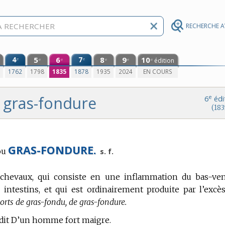
RECHERCHE 
4
5
6
7
8
9
10
e
e
édition
e
e
e
e
e
0
1762
1798
1835
1878
1935
2024
EN COURS
gras-fondure
e
6
édi
(183
GRAS-FONDURE.
ou
s. f.
chevaux, qui consiste en une inflammation du bas-ven
intestins, et qui est ordinairement produite par l’excè
rts de gras-fondu, de gras-fondure.
dit D’un homme fort maigre.