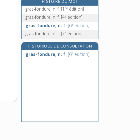
HISTOIRE DU MOT
grasseyer, v. intr.
re
gras-fondure, n. f.
[1
édition]
grassouillet, -ette, adj.
e
gras-fondure, n. f.
[4
édition]
re
grat, n. m.
[1
édition]
e
gras-fondure, n. f.
[6
édition]
grateron, n. m.
e
gras-fondure, n. f.
[7
édition]
HISTORIQUE DE CONSULTATION
e
gras-fondure, n. f.
[6
édition]