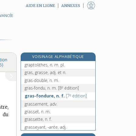
AIDE EN LIGNE
ANNEXES
AVANCÉE
grappillage, n. m.
grappiller, v. intr. et tr.
grappilleur, -euse, n.
grappillon, n. m.
grappin, n. m.
VOISINAGE ALPHABÉTIQUE
graptolites, n. m. pl.
tion
graptolithes, n. m. pl.
5)
gras, grasse, adj. et n.
gras-double, n. m.
e
gras-fondu, n. m.
[8
édition]
e
gras-fondure, n. f.
[7
édition]
grassement, adv.
tre,
grasset, n. m.
s du
grassette, n. f.
grasseyant, -ante, adj.
grasseyement, n. m.