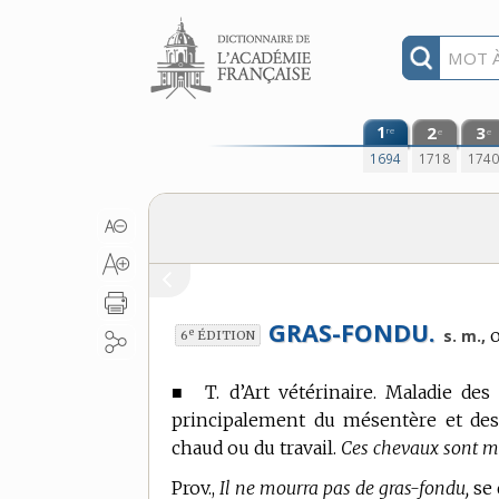
Aller au contenu
1
2
3
re
e
e
1694
1718
174
GRAS-FONDU.
e
s. m.,
6
ÉDITION
■
T. d’Art vétérinaire.
Maladie des 
principalement du mésentère et des 
chaud ou du travail.
Ces chevaux sont mo
Prov.,
Il ne mourra pas de gras-fondu,
se 